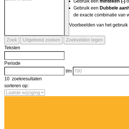
Gebruik een
minteken (-)
o
Gebruik een
Dubbele aanh
de exacte combinatie van 
Voorbeelden van het gebruik 
Zoek
Uitgebreid zoeken
Zoekvelden legen
Teksten
Periode
t/m
10
zoekresultaten
sorteren op: