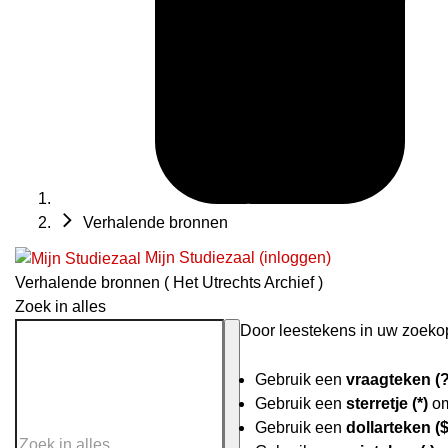
Verhalende bronnen
Mijn Studiezaal (inloggen)
Verhalende bronnen ( Het Utrechts Archief )
Zoek in alles
Door leestekens in uw zoekopd
Gebruik een
vraagteken (?
Gebruik een
sterretje (*)
om
Gebruik een
dollarteken ($