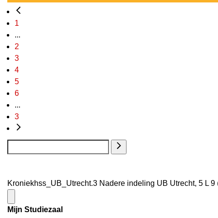
1
...
2
3
4
5
6
...
3
Kroniekhss_UB_Utrecht.3 Nadere indeling UB Utrecht, 5 L 9 
Mijn Studiezaal