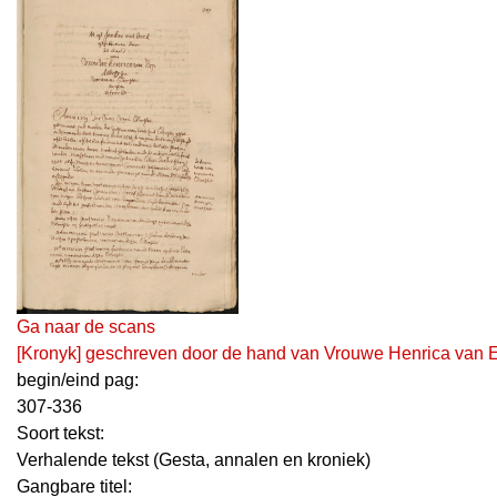
Ga naar de scans
[Kronyk] geschreven door de hand van Vrouwe Henrica van Er
begin/eind pag:
307-336
Soort tekst:
Verhalende tekst (Gesta, annalen en kroniek)
Gangbare titel: