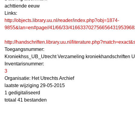
achttiende eeuw
Links:
http://objects.library.uu.nl/reader/index.php?obj=1874-
9855&lan=en#page//41/66/33/416633702756656431953968
http://handschriften.library.uu.nl/literature.php?match=exac
Toegangsnummer
:
Kroniekhss_UB_Utrecht Verzameling kroniekhandschriften U
Inventarisnummer
:
3
Organisatie:
Het Utrechts Archief
laatste wijziging 29-05-2015
1 gedigitaliseerd
totaal 41 bestanden