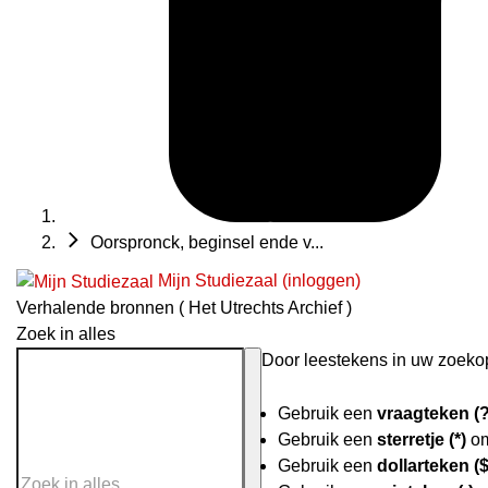
Oorspronck, beginsel ende v...
Mijn Studiezaal (inloggen)
Verhalende bronnen ( Het Utrechts Archief )
Zoek in alles
Door leestekens in uw zoekopd
Gebruik een
vraagteken (?
Gebruik een
sterretje (*)
om
Gebruik een
dollarteken ($