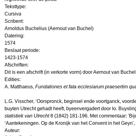
Teksttype:
Cursiva
Scribent:
Arnoldus Buchelius (Aernout van Buchel)
Datering
:
1574
Beslaat periode:
1423-1574
Afschriften:
Dit is een afschrift (in verkorte vorm) door Aernout van Buche
Edities:
A. Matthaeus,
Fundationes et fata ecclesiarum praesertim quae
L.G. Visscher, ‘Oorspronck, beginsel ende voortganck, voord
buyten Utrecht gehadt heeft, byeenvergadert door Io. Buyslin
statistiek van Utrecht
8 (1842) 181-196. Met commentaar: 'Bijd
‘Aantekeningen. Op de Kronijk van het Convent in het Geyn',
Auteur: