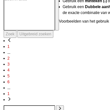
Gebruik een
minteken (-)
o
Gebruik een
Dubbele aanh
de exacte combinatie van 
Voorbeelden van het gebruik 
Zoek
Uitgebreid zoeken
1
...
2
3
4
5
6
...
1