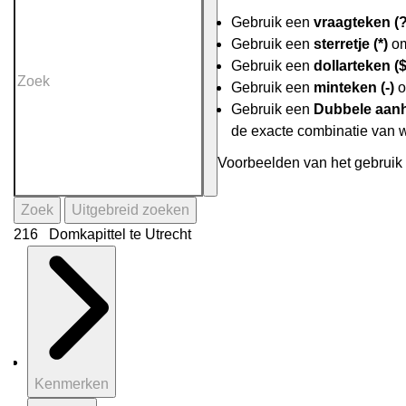
Gebruik een
vraagteken (?
Gebruik een
sterretje (*)
om
Gebruik een
dollarteken ($
Gebruik een
minteken (-)
o
Gebruik een
Dubbele aanh
de exacte combinatie van 
Voorbeelden van het gebruik 
Zoek
Uitgebreid zoeken
216 Domkapittel te Utrecht
Kenmerken