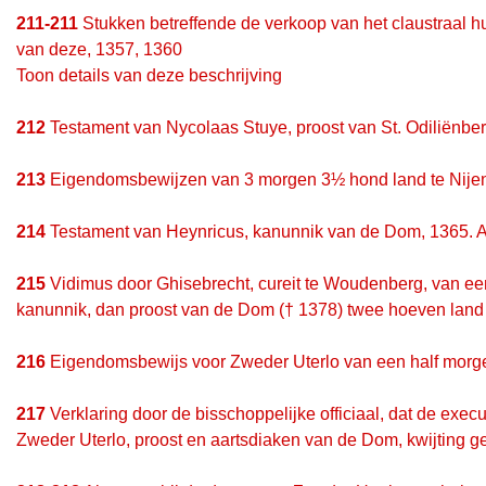
211-211
Stukken betreffende de verkoop van het claustraal 
van deze, 1357, 1360
Toon details van deze beschrijving
212
Testament van Nycolaas Stuye, proost van St. Odiliënber
213
Eigendomsbewijzen van 3 morgen 3½ hond land te Nijen
214
Testament van Heynricus, kanunnik van de Dom, 1365. Af
215
Vidimus door Ghisebrecht, cureit te Woudenberg, van e
kanunnik, dan proost van de Dom († 1378) twee hoeven land i
216
Eigendomsbewijs voor Zweder Uterlo van een half morgen
217
Verklaring door de bisschoppelijke officiaal, dat de exec
Zweder Uterlo, proost en aartsdiaken van de Dom, kwijting 