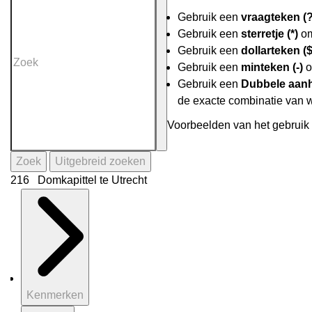
Gebruik een
vraagteken (?
Gebruik een
sterretje (*)
om
Gebruik een
dollarteken ($
Gebruik een
minteken (-)
o
Gebruik een
Dubbele aanh
de exacte combinatie van 
Voorbeelden van het gebruik 
Zoek
Uitgebreid zoeken
216 Domkapittel te Utrecht
Kenmerken