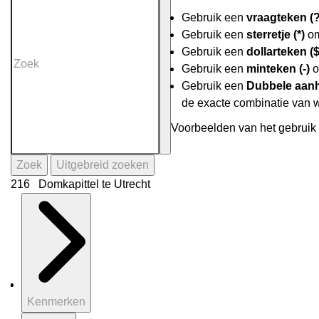
Gebruik een
vraagteken (?
Gebruik een
sterretje (*)
om
Gebruik een
dollarteken ($
Gebruik een
minteken (-)
o
Gebruik een
Dubbele aanh
de exacte combinatie van 
Voorbeelden van het gebruik 
Zoek
Uitgebreid zoeken
216 Domkapittel te Utrecht
Kenmerken