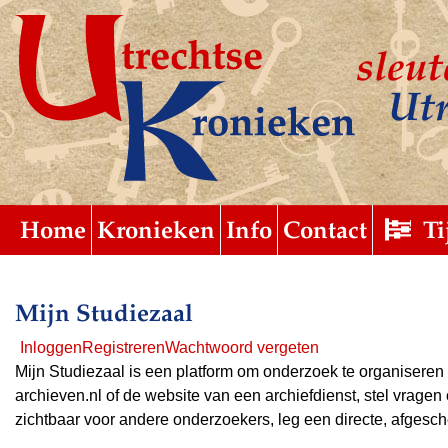
sleut
Utr
Home
Submit
uitgebreid
Kronieken
Info
Contact
Ti
Mijn Studiezaal
Inloggen
Registreren
Wachtwoord vergeten
Mijn Studiezaal is een platform om onderzoek te organiseren
archieven.nl of de website van een archiefdienst, stel vrage
zichtbaar voor andere onderzoekers, leg een directe, afgesch