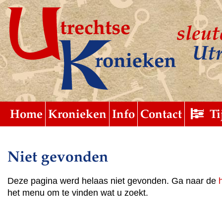
sleut
Utr
Home
Submit
uitgebreid
Kronieken
Info
Contact
Ti
Niet gevonden
Deze pagina werd helaas niet gevonden. Ga naar de
het menu om te vinden wat u zoekt.