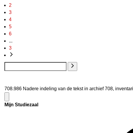
2
3
4
5
6
...
3
708.986 Nadere indeling van de tekst in archief 708, invent
Mijn Studiezaal