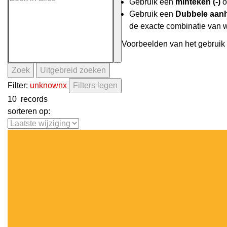
Gebruik een
minteken (-)
o
Gebruik een
Dubbele aanh
de exacte combinatie van 
Voorbeelden van het gebruik 
Zoek
Uitgebreid zoeken
Filter:
unknown
x
Filters legen
10
records
sorteren op: