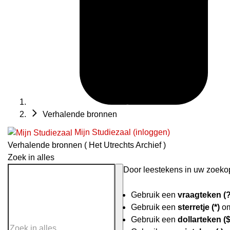
Verhalende bronnen
Mijn Studiezaal (inloggen)
Verhalende bronnen ( Het Utrechts Archief )
Zoek in alles
Door leestekens in uw zoekopd
Gebruik een
vraagteken (?
Gebruik een
sterretje (*)
om
Gebruik een
dollarteken ($