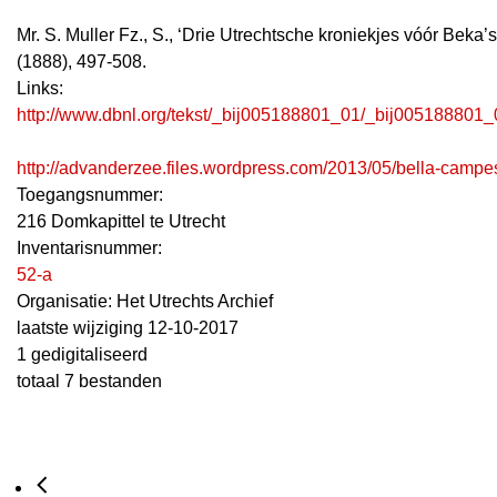
Mr. S. Muller Fz., S., ‘Drie Utrechtsche kroniekjes vóór Beka’s 
(1888), 497-508.
Links:
http://www.dbnl.org/tekst/_bij005188801_01/_bij005188801
http://advanderzee.files.wordpress.com/2013/05/bella-campest
Toegangsnummer
:
216 Domkapittel te Utrecht
Inventarisnummer
:
52-a
Organisatie:
Het Utrechts Archief
laatste wijziging 12-10-2017
1 gedigitaliseerd
totaal 7 bestanden