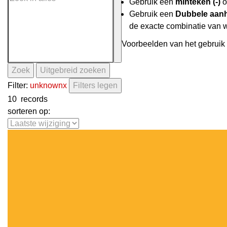
Gebruik een
minteken (-)
o
Gebruik een
Dubbele aanh
de exacte combinatie van 
Voorbeelden van het gebruik 
Zoek
Uitgebreid zoeken
Filter:
unknown
x
Filters legen
10
records
sorteren op: