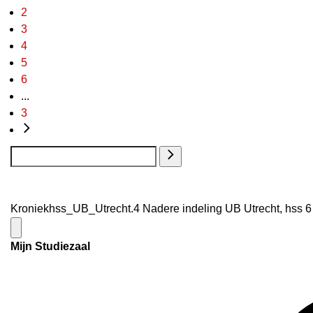
2
3
4
5
6
...
3
Kroniekhss_UB_Utrecht.4 Nadere indeling UB Utrecht, hss 6 
Mijn Studiezaal