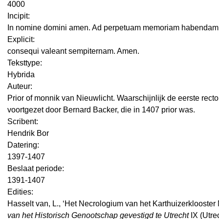
4000
Incipit:
In nomine domini amen. Ad perpetuam memoriam habendam
Explicit:
consequi valeant sempiternam. Amen.
Teksttype:
Hybrida
Auteur:
Prior of monnik van Nieuwlicht. Waarschijnlijk de eerste rect
voortgezet door Bernard Backer, die in 1407 prior was.
Scribent:
Hendrik Bor
Datering
:
1397-1407
Beslaat periode:
1391-1407
Edities:
Hasselt van, L., ‘Het Necrologium van het Karthuizerklooster
van het Historisch Genootschap gevestigd te Utrecht
IX (Utre