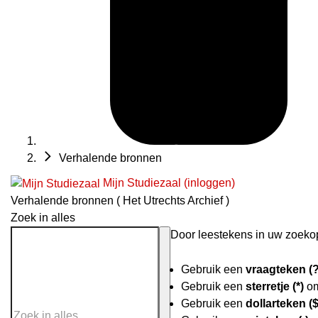
Verhalende bronnen
Mijn Studiezaal (inloggen)
Verhalende bronnen ( Het Utrechts Archief )
Zoek in alles
Door leestekens in uw zoekopd
Gebruik een
vraagteken (?
Gebruik een
sterretje (*)
om
Gebruik een
dollarteken ($