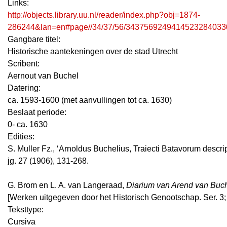
Links:
http://objects.library.uu.nl/reader/index.php?obj=1874-
286244&lan=en#page//34/37/56/3437569249414523284033
Gangbare titel:
Historische aantekeningen over de stad Utrecht
Scribent:
Aernout van Buchel
Datering
:
ca. 1593-1600 (met aanvullingen tot ca. 1630)
Beslaat periode:
0- ca. 1630
Edities:
S. Muller Fz., ‘Arnoldus Buchelius, Traiecti Batavorum descript
jg. 27 (1906), 131-268.
G. Brom en L. A. van Langeraad,
Diarium van Arend van Buch
[Werken uitgegeven door het Historisch Genootschap. Ser. 3; n
Teksttype:
Cursiva