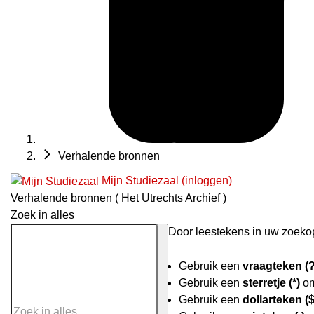
Verhalende bronnen
Mijn Studiezaal (inloggen)
Verhalende bronnen ( Het Utrechts Archief )
Zoek in alles
Door leestekens in uw zoekopd
Gebruik een
vraagteken (?
Gebruik een
sterretje (*)
om
Gebruik een
dollarteken ($