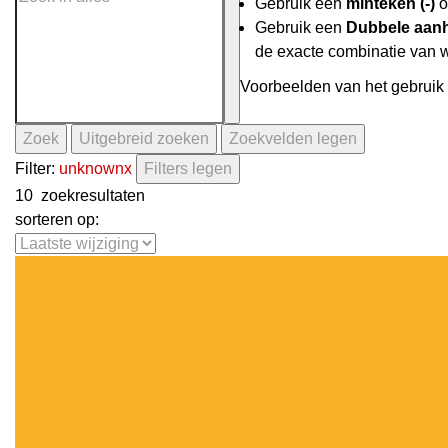
Gebruik een
minteken (-)
o
Gebruik een
Dubbele aanh
de exacte combinatie van 
Voorbeelden van het gebruik 
Zoek
Uitgebreid zoeken
Zoekvelden legen
Filter:
unknown
x
Filters legen
10
zoekresultaten
sorteren op: