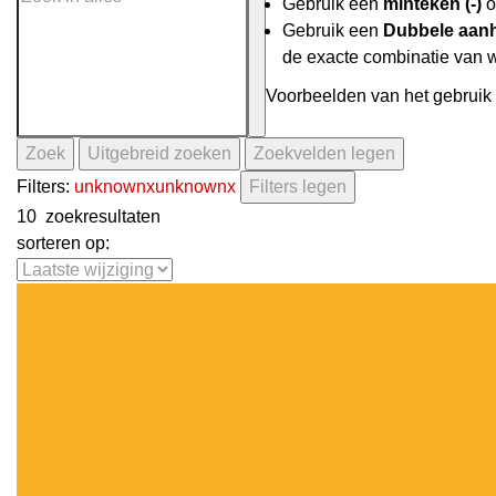
Gebruik een
minteken (-)
o
Gebruik een
Dubbele aanh
de exacte combinatie van 
Voorbeelden van het gebruik 
Zoek
Uitgebreid zoeken
Zoekvelden legen
Filters:
unknown
x
unknown
x
Filters legen
10
zoekresultaten
sorteren op: