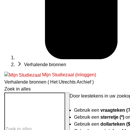
Verhalende bronnen
Mijn Studiezaal (inloggen)
Verhalende bronnen ( Het Utrechts Archief )
Zoek in alles
Door leestekens in uw zoekopd
Gebruik een
vraagteken (?
Gebruik een
sterretje (*)
om
Gebruik een
dollarteken ($