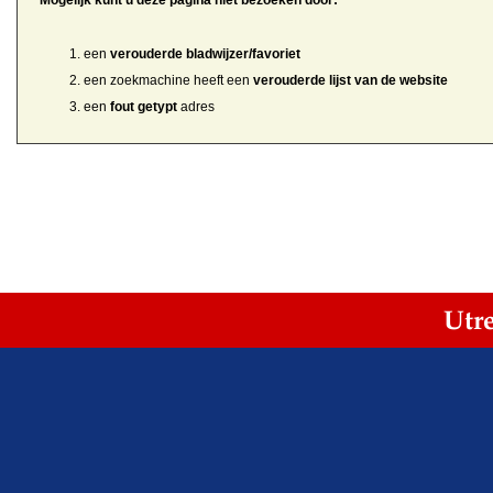
Mogelijk kunt u deze pagina niet bezoeken door:
een
verouderde bladwijzer/favoriet
een zoekmachine heeft een
verouderde lijst van de website
een
fout getypt
adres
Utr