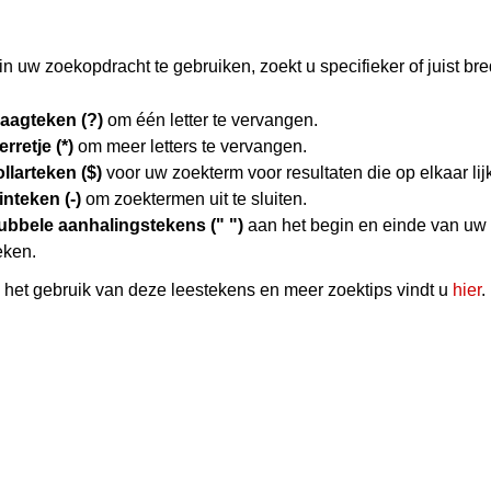
n uw zoekopdracht te gebruiken, zoekt u specifieker of juist bre
raagteken (?)
om één letter te vervangen.
erretje (*)
om meer letters te vervangen.
llarteken ($)
voor uw zoekterm voor resultaten die op elkaar lij
nteken (-)
om zoektermen uit te sluiten.
ubbele aanhalingstekens (" ")
aan het begin en einde van uw
eken.
het gebruik van deze leestekens en meer zoektips vindt u
hier
.