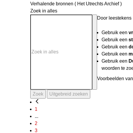
Verhalende bronnen ( Het Utrechts Archief )
Zoek in alles
Door leestekens i
Gebruik een
v
Gebruik een
st
Gebruik een
do
Gebruik een
mi
Gebruik een
D
woorden te zo
Voorbeelden van 
Zoek
Uitgebreid zoeken
1
...
2
3