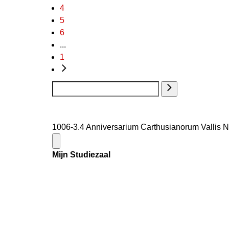
4
5
6
...
1
1006-3.4 Anniversarium Carthusianorum Vallis No
Mijn Studiezaal