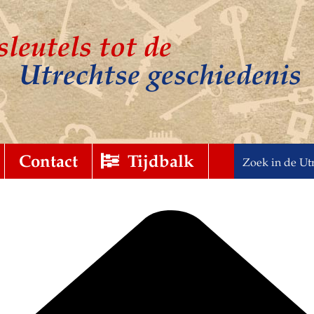
sleutels tot de
Utrechtse geschiedenis
t
gebreid
Contact
Tijdbalk