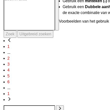
Gebruik een
minteken (-)
o
Gebruik een
Dubbele aanh
de exacte combinatie van 
Voorbeelden van het gebruik 
Zoek
Uitgebreid zoeken
1
...
2
3
4
5
6
...
1