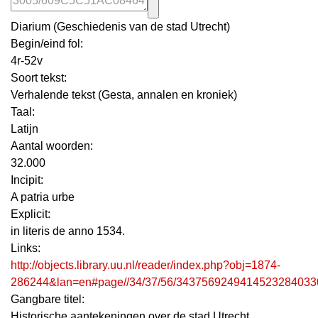
Diarium (Geschiedenis van de stad Utrecht)
Begin/eind fol:
4r-52v
Soort tekst:
Verhalende tekst (Gesta, annalen en kroniek)
Taal:
Latijn
Aantal woorden:
32.000
Incipit:
A patria urbe
Explicit:
in literis de anno 1534.
Links:
http://objects.library.uu.nl/reader/index.php?obj=1874-
286244&lan=en#page//34/37/56/3437569249414523284033
Gangbare titel:
Historische aantekeningen over de stad Utrecht