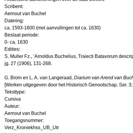
Scribent:
Aernout van Buchel
Datering
:
ca. 1593-1600 (met aanvullingen tot ca. 1630)
Beslaat periode:
0- ca. 1630
Edities:
S. Muller Fz., ‘Arnoldus Buchelius, Traiecti Batavorum descript
jg. 27 (1906), 131-268.
G. Brom en L. A. van Langeraad,
Diarium van Arend van Buch
[Werken uitgegeven door het Historisch Genootschap. Ser. 3; n
Teksttype:
Cursiva
Auteur:
Aernout van Buchel
Toegangsnummer
:
Verz_Kroniekhss_UB_Utr