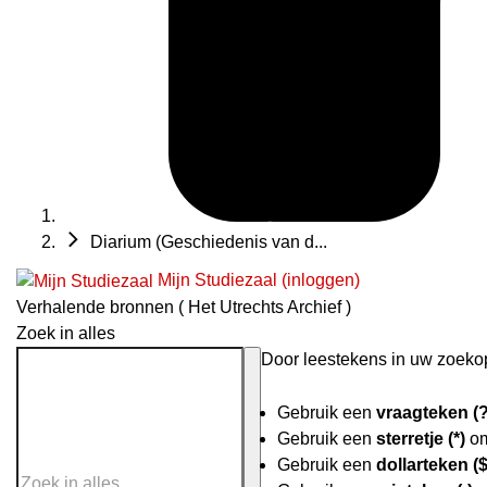
Diarium (Geschiedenis van d...
Mijn Studiezaal (inloggen)
Verhalende bronnen ( Het Utrechts Archief )
Zoek in alles
Door leestekens in uw zoekopd
Gebruik een
vraagteken (?
Gebruik een
sterretje (*)
om
Gebruik een
dollarteken ($