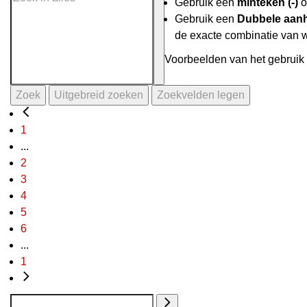
Gebruik een
minteken (-)
o
Gebruik een
Dubbele aanh
de exacte combinatie van 
Voorbeelden van het gebruik 
Zoek
Uitgebreid zoeken
Zoekvelden legen
1
...
2
3
4
5
6
...
1