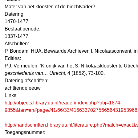
Mater van het klooster, of de biechtvader?
Datering
:
1470-1477
Beslaat periode:
1337-1477
Afschriften:
P. Bondam, HUA, Bewaarde Archieven I, Nicolaasconvent, inv.
Edities:
P.J. Vermeulen, ‘Kronijk van het S. Nikolaasklooster te Utrech
geschiedenis van… Utrecht
, 4 (1852), 73-100.
Datering afschriften:
achttiende eeuw
Links:
http://objects.library.uu.nl/reader/index.php?obj=1874-
9855&lan=en#page//41/66/33/416633702756656431953968
http://handschriften.library.uu.nl/literature.php?match=exac
Toegangsnummer
: