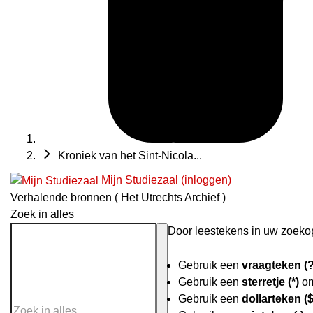
Kroniek van het Sint-Nicola...
Mijn Studiezaal (inloggen)
Verhalende bronnen ( Het Utrechts Archief )
Zoek in alles
Door leestekens in uw zoekopd
Gebruik een
vraagteken (?
Gebruik een
sterretje (*)
om
Gebruik een
dollarteken ($