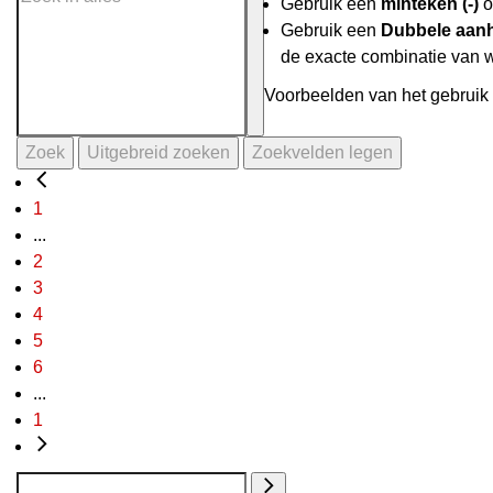
Gebruik een
minteken (-)
o
Gebruik een
Dubbele aanh
de exacte combinatie van 
Voorbeelden van het gebruik 
Zoek
Uitgebreid zoeken
Zoekvelden legen
1
...
2
3
4
5
6
...
1