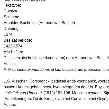
Teksttype:
Cursiva
Scribent:
Arnoldus Buchelius (Aernout van Buchel)
Datering
:
1574
Beslaat periode:
1423-1574
Afschriften:
Dit is een afschrift (in verkorte vorm) door Aernout van Buche
Edities:
A. Matthaeus,
Fundationes et fata ecclesiarum praesertim quae
L.G. Visscher, ‘Oorspronck, beginsel ende voortganck, voord
buyten Utrecht gehadt heeft, byeenvergadert door Io. Buyslin
statistiek van Utrecht
8 (1842) 181-196. Met commentaar: 'Bijd
‘Aantekeningen. Op de Kronijk van het Convent in het Geyn',
Auteur: