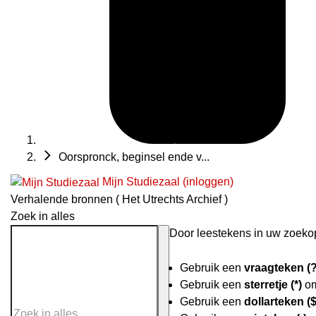
Oorspronck, beginsel ende v...
Mijn Studiezaal (inloggen)
Verhalende bronnen ( Het Utrechts Archief )
Zoek in alles
Door leestekens in uw zoekopd
Gebruik een
vraagteken (?
Gebruik een
sterretje (*)
om
Gebruik een
dollarteken ($