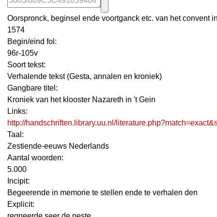
Oorspronck, beginsel ende voortganck etc. van het convent in 
1574
Begin/eind fol:
96r-105v
Soort tekst:
Verhalende tekst (Gesta, annalen en kroniek)
Gangbare titel:
Kroniek van het klooster Nazareth in 't Gein
Links:
http://handschriften.library.uu.nl/literature.php?match=exac
Taal:
Zestiende-eeuws Nederlands
Aantal woorden:
5.000
Incipit:
Begeerende in memorie te stellen ende te verhalen den
Explicit:
regneerde seer de peste