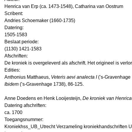
Henrica van Erp (ca. 1473-1548), Catharina van Oostrum
Scribent:
Andries Schoemaker (1660-1735)
Datering
:
1505-1583
Beslaat periode:
(1130) 1421-1583
Afschriften:
De kroniek is overgeleverd als afschrift. Het origineel is verl
Edities:
Anthonius Matthaeus,
Veteris aevi analecta I
(’s-Gravenhage 
Ibidem
(’s-Gravenhage 1738), 86-125.
Anne Doedens en Henk Looijesteijn,
De kroniek van Henrica
Datering afschriften:
ca. 1700
Toegangsnummer
:
Kroniekhss_UB_Utrecht Verzameling kroniekhandschriften U