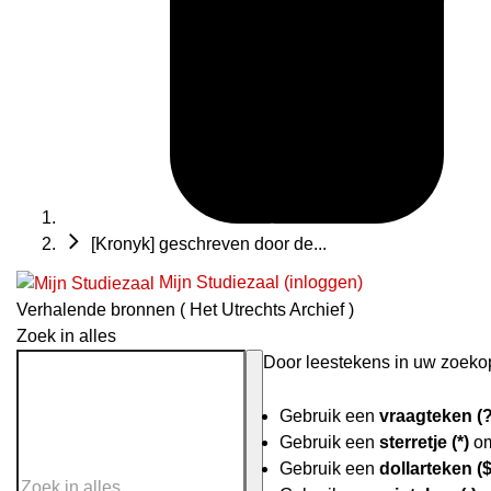
[Kronyk] geschreven door de...
Mijn Studiezaal (inloggen)
Verhalende bronnen ( Het Utrechts Archief )
Zoek in alles
Door leestekens in uw zoekopd
Gebruik een
vraagteken (?
Gebruik een
sterretje (*)
om
Gebruik een
dollarteken ($