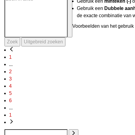
Gebruik een
minteken (-)
o
Gebruik een
Dubbele aanh
de exacte combinatie van 
Voorbeelden van het gebruik 
Zoek
Uitgebreid zoeken
1
...
2
3
4
5
6
...
1