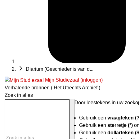
Diarium (Geschiedenis van d...
Mijn Studiezaal (inloggen)
Verhalende bronnen ( Het Utrechts Archief )
Zoek in alles
Door leestekens in uw zoekopd
Gebruik een
vraagteken (?
Gebruik een
sterretje (*)
om
Gebruik een
dollarteken ($