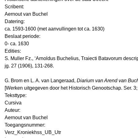
Scribent:
Aernout van Buchel
Datering
:
ca. 1593-1600 (met aanvullingen tot ca. 1630)
Beslaat periode:
0- ca. 1630
Edities:
S. Muller Fz., ‘Arnoldus Buchelius, Traiecti Batavorum descript
jg. 27 (1906), 131-268.
G. Brom en L. A. van Langeraad,
Diarium van Arend van Buch
[Werken uitgegeven door het Historisch Genootschap. Ser. 3; n
Teksttype:
Cursiva
Auteur:
Aernout van Buchel
Toegangsnummer
:
Verz_Kroniekhss_UB_Utr