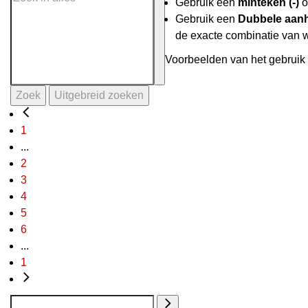
Gebruik een
minteken (-)
o
Gebruik een
Dubbele aanh
de exacte combinatie van 
Voorbeelden van het gebruik 
Zoek
Uitgebreid zoeken
1
...
2
3
4
5
6
...
1