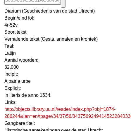
Diarium (Geschiedenis van de stad Utrecht)
Begin/eind fol:
4r-52v
Soort tekst:
Verhalende tekst (Gesta, annalen en kroniek)
Taal:
Latijn
Aantal woorden:
32.000
Incipit:
A patria urbe
Explicit:
in literis de anno 1534.
Links:
http://objects.library.uu.nl/reader/index.php?obj=1874-
286244&lan=en#page//34/37/56/3437569249414523284033
Gangbare titel:
Historische aantekeningen over de stad Utrecht