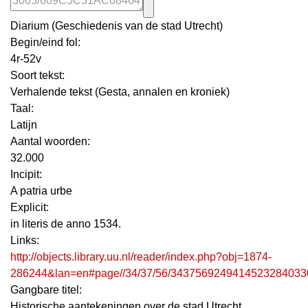
Diarium (Geschiedenis van de stad Utrecht)
Begin/eind fol:
4r-52v
Soort tekst:
Verhalende tekst (Gesta, annalen en kroniek)
Taal:
Latijn
Aantal woorden:
32.000
Incipit:
A patria urbe
Explicit:
in literis de anno 1534.
Links:
http://objects.library.uu.nl/reader/index.php?obj=1874-
286244&lan=en#page//34/37/56/3437569249414523284033
Gangbare titel:
Historische aantekeningen over de stad Utrecht