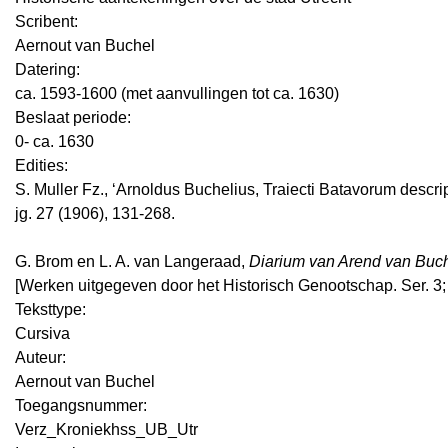
Scribent:
Aernout van Buchel
Datering
:
ca. 1593-1600 (met aanvullingen tot ca. 1630)
Beslaat periode:
0- ca. 1630
Edities:
S. Muller Fz., ‘Arnoldus Buchelius, Traiecti Batavorum descript
jg. 27 (1906), 131-268.
G. Brom en L. A. van Langeraad,
Diarium van Arend van Buch
[Werken uitgegeven door het Historisch Genootschap. Ser. 3; n
Teksttype:
Cursiva
Auteur:
Aernout van Buchel
Toegangsnummer
:
Verz_Kroniekhss_UB_Utr