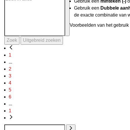
Gebruik een
minteken (-)
o
Gebruik een
Dubbele aanh
de exacte combinatie van 
Voorbeelden van het gebruik 
Zoek
Uitgebreid zoeken
1
...
2
3
4
5
6
...
1