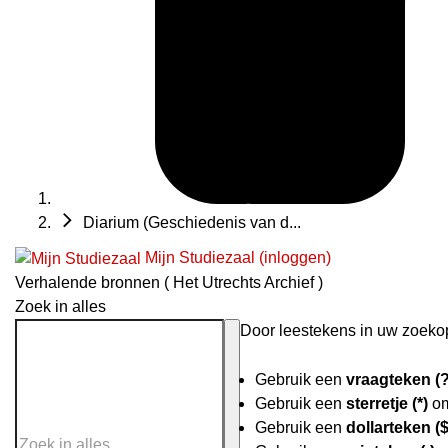
Diarium (Geschiedenis van d...
Mijn Studiezaal (inloggen)
Verhalende bronnen ( Het Utrechts Archief )
Zoek in alles
Door leestekens in uw zoekopd
Gebruik een
vraagteken (?
Gebruik een
sterretje (*)
om
Gebruik een
dollarteken ($