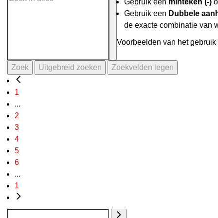
Gebruik een
minteken (-)
o
Gebruik een
Dubbele aanh
de exacte combinatie van 
Voorbeelden van het gebruik 
Zoek
Uitgebreid zoeken
Zoekvelden legen
1
...
2
3
4
5
6
...
1