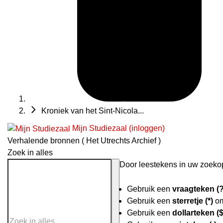
Kroniek van het Sint-Nicola...
Mijn Studiezaal (inloggen)
Verhalende bronnen ( Het Utrechts Archief )
Zoek in alles
Door leestekens in uw zoekopd
Gebruik een
vraagteken (?
Gebruik een
sterretje (*)
om
Gebruik een
dollarteken ($