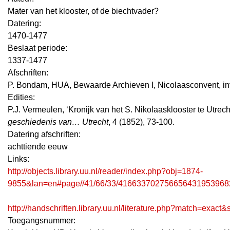
Mater van het klooster, of de biechtvader?
Datering
:
1470-1477
Beslaat periode:
1337-1477
Afschriften:
P. Bondam, HUA, Bewaarde Archieven I, Nicolaasconvent, inv.
Edities:
P.J. Vermeulen, ‘Kronijk van het S. Nikolaasklooster te Utrech
geschiedenis van… Utrecht
, 4 (1852), 73-100.
Datering afschriften:
achttiende eeuw
Links:
http://objects.library.uu.nl/reader/index.php?obj=1874-
9855&lan=en#page//41/66/33/416633702756656431953968
http://handschriften.library.uu.nl/literature.php?match=exac
Toegangsnummer
: