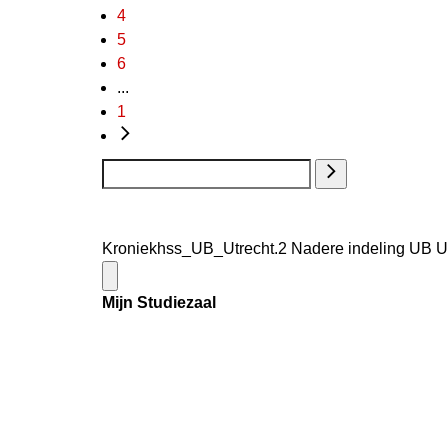
4
5
6
...
1
Kroniekhss_UB_Utrecht.2 Nadere indeling UB Utr
Mijn Studiezaal