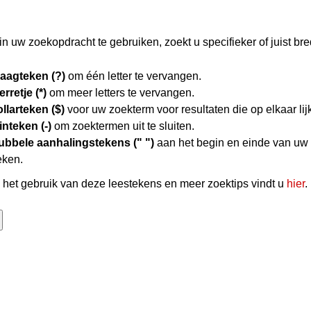
n uw zoekopdracht te gebruiken, zoekt u specifieker of juist bre
raagteken (?)
om één letter te vervangen.
erretje (*)
om meer letters te vervangen.
llarteken ($)
voor uw zoekterm voor resultaten die op elkaar lij
nteken (-)
om zoektermen uit te sluiten.
ubbele aanhalingstekens (" ")
aan het begin en einde van uw
eken.
het gebruik van deze leestekens en meer zoektips vindt u
hier
.