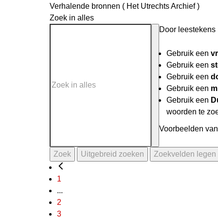
Verhalende bronnen ( Het Utrechts Archief )
Zoek in alles
Door leestekens i
Gebruik een
v
Gebruik een
st
Gebruik een
do
Gebruik een
mi
Gebruik een
D
woorden te zo
Voorbeelden van 
Zoek
Uitgebreid zoeken
Zoekvelden legen
1
...
2
3