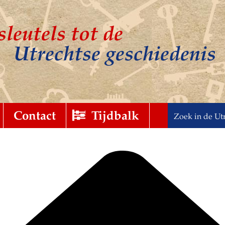
sleutels tot de
Utrechtse geschiedenis
t
gebreid
Contact
Tijdbalk