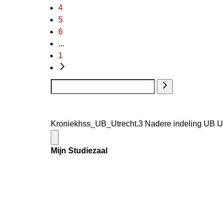
4
5
6
...
1
Kroniekhss_UB_Utrecht.3 Nadere indeling UB Utr
Mijn Studiezaal