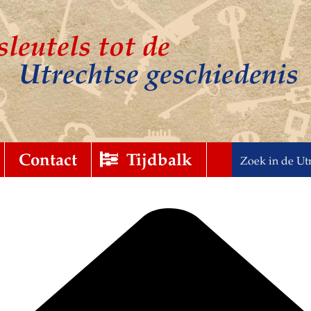
sleutels tot de
Utrechtse geschiedenis
t
gebreid
Contact
Tijdbalk