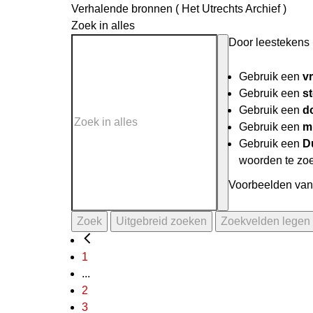
Verhalende bronnen ( Het Utrechts Archief )
Zoek in alles
Door leestekens i
Gebruik een
v
Gebruik een
st
Gebruik een
do
Gebruik een
mi
Gebruik een
D
woorden te zo
Voorbeelden van 
Zoek
Uitgebreid zoeken
Zoekvelden legen
1
...
2
3