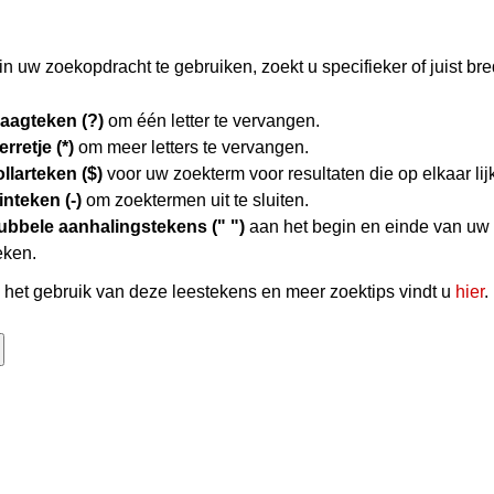
n uw zoekopdracht te gebruiken, zoekt u specifieker of juist bre
raagteken (?)
om één letter te vervangen.
erretje (*)
om meer letters te vervangen.
llarteken ($)
voor uw zoekterm voor resultaten die op elkaar lij
nteken (-)
om zoektermen uit te sluiten.
ubbele aanhalingstekens (" ")
aan het begin en einde van uw
eken.
het gebruik van deze leestekens en meer zoektips vindt u
hier
.