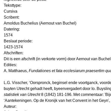
Teksttype:
Cursiva
Scribent:
Arnoldus Buchelius (Aernout van Buchel)
Datering
:
1574
Beslaat periode:
1423-1574
Afschriften:
Dit is een afschrift (in verkorte vorm) door Aernout van Buche
Edities:
A. Matthaeus,
Fundationes et fata ecclesiarum praesertim quae
L.G. Visscher, ‘Oorspronck, beginsel ende voortganck, voord
buyten Utrecht gehadt heeft, byeenvergadert door Io. Buyslin
statistiek van Utrecht
8 (1842) 181-196. Met commentaar: 'Bijd
‘Aantekeningen. Op de Kronijk van het Convent in het Geyn',
Auteur: