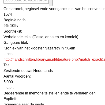
Oorspronck, beginsel ende voortganck etc. van het convent in 
1574
Begin/eind fol:
96r-105v
Soort tekst:
Verhalende tekst (Gesta, annalen en kroniek)
Gangbare titel:
Kroniek van het klooster Nazareth in 't Gein
Links:
http://handschriften.library.uu.nl/literature.php?match=exac
Taal:
Zestiende-eeuws Nederlands
Aantal woorden:
5.000
Incipit:
Begeerende in memorie te stellen ende te verhalen den
Explicit:
regneerde seer de peste