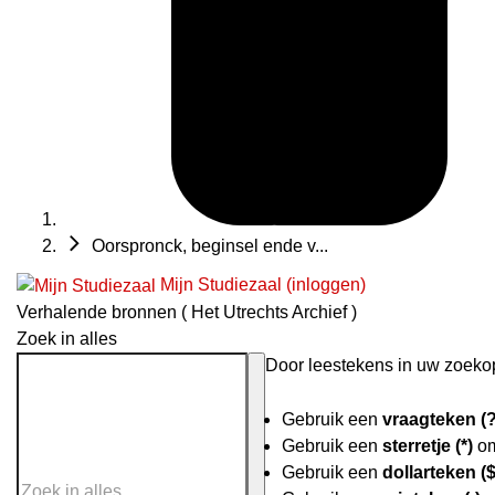
Oorspronck, beginsel ende v...
Mijn Studiezaal (inloggen)
Verhalende bronnen ( Het Utrechts Archief )
Zoek in alles
Door leestekens in uw zoekopd
Gebruik een
vraagteken (?
Gebruik een
sterretje (*)
om
Gebruik een
dollarteken ($