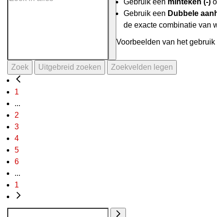
Gebruik een
minteken (-)
o
Gebruik een
Dubbele aanh
de exacte combinatie van 
Voorbeelden van het gebruik 
Zoek
Uitgebreid zoeken
Zoekvelden legen
1
...
2
3
4
5
6
...
1