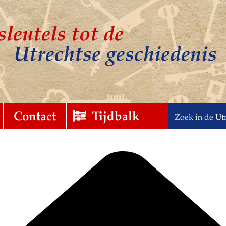
sleutels tot de
Utrechtse geschiedenis
t
gebreid
Contact
Tijdbalk