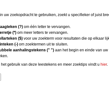
n uw zoekopdracht te gebruiken, zoekt u specifieker of juist bre
raagteken (?)
om één letter te vervangen.
erretje (*)
om meer letters te vervangen.
llarteken ($)
voor uw zoekterm voor resultaten die op elkaar lij
nteken (-)
om zoektermen uit te sluiten.
ubbele aanhalingstekens (" ")
aan het begin en einde van uw
eken.
het gebruik van deze leestekens en meer zoektips vindt u
hier
.