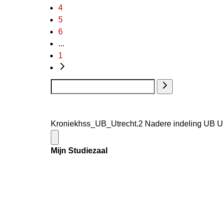
4
5
6
...
1
Kroniekhss_UB_Utrecht.2 Nadere indeling UB Utr
Mijn Studiezaal