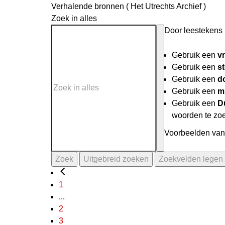
Verhalende bronnen ( Het Utrechts Archief )
Zoek in alles
Door leestekens i
Gebruik een
v
Gebruik een
st
Gebruik een
do
Gebruik een
mi
Gebruik een
D
woorden te zo
Voorbeelden van 
Zoek
Uitgebreid zoeken
Zoekvelden legen
1
...
2
3