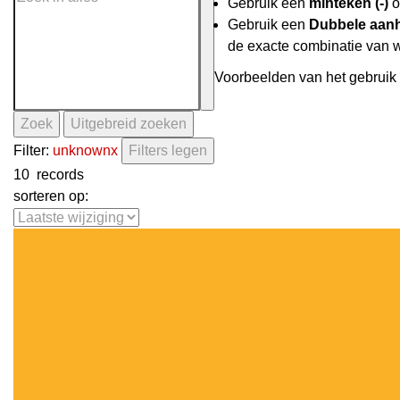
Gebruik een
minteken (-)
o
Gebruik een
Dubbele aanh
de exacte combinatie van 
Voorbeelden van het gebruik 
Zoek
Uitgebreid zoeken
Filter:
unknown
x
Filters legen
10
records
sorteren op: