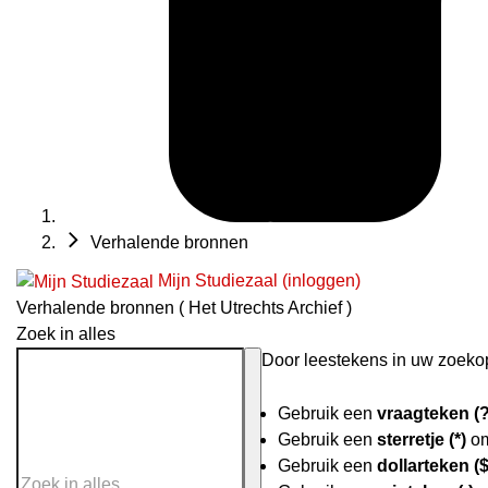
Verhalende bronnen
Mijn Studiezaal (inloggen)
Verhalende bronnen ( Het Utrechts Archief )
Zoek in alles
Door leestekens in uw zoekopd
Gebruik een
vraagteken (?
Gebruik een
sterretje (*)
om
Gebruik een
dollarteken ($