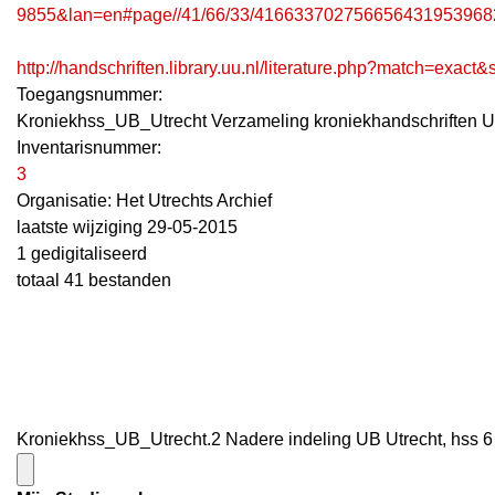
9855&lan=en#page//41/66/33/416633702756656431953968
http://handschriften.library.uu.nl/literature.php?match=exac
Toegangsnummer
:
Kroniekhss_UB_Utrecht Verzameling kroniekhandschriften U
Inventarisnummer
:
3
Organisatie:
Het Utrechts Archief
laatste wijziging 29-05-2015
1 gedigitaliseerd
totaal 41 bestanden
Kroniekhss_UB_Utrecht.2 Nadere indeling UB Utrecht, hss 6 