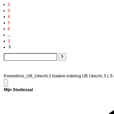
2
3
4
5
6
...
3
Kroniekhss_UB_Utrecht.3 Nadere indeling UB Utrecht, 5 L 9 
Mijn Studiezaal