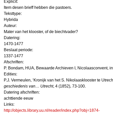
Explicit:
Item desen brieff hebben die pastoers.
Teksttype:
Hybrida
Auteur:
Mater van het klooster, of de biechtvader?
Datering
:
1470-1477
Beslaat periode:
1337-1477
Afschriften:
P. Bondam, HUA, Bewaarde Archieven I, Nicolaasconvent, inv.
Edities:
P.J. Vermeulen, ‘Kronijk van het S. Nikolaasklooster te Utrech
geschiedenis van… Utrecht
, 4 (1852), 73-100.
Datering afschriften:
achttiende eeuw
Links:
http://objects.library.uu.nl/reader/index.php?obj=1874-