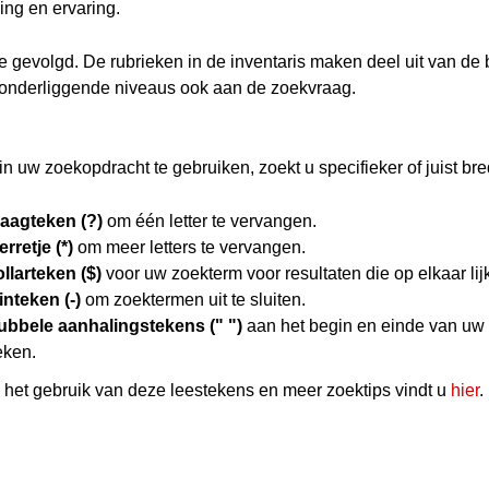
ing en ervaring.
hie gevolgd. De rubrieken in de inventaris maken deel uit van de
 onderliggende niveaus ook aan de zoekvraag.
n uw zoekopdracht te gebruiken, zoekt u specifieker of juist bre
raagteken (?)
om één letter te vervangen.
erretje (*)
om meer letters te vervangen.
llarteken ($)
voor uw zoekterm voor resultaten die op elkaar lij
nteken (-)
om zoektermen uit te sluiten.
ubbele aanhalingstekens (" ")
aan het begin en einde van uw
eken.
het gebruik van deze leestekens en meer zoektips vindt u
hier
.