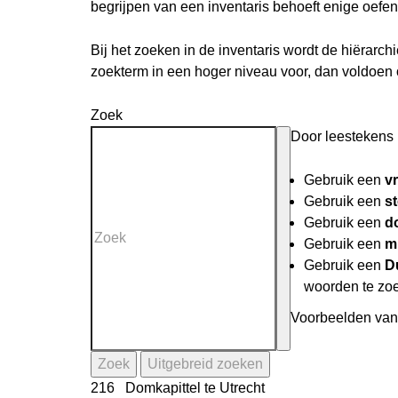
begrijpen van een inventaris behoeft enige oefen
Bij het zoeken in de inventaris wordt de hiërarc
zoekterm in een hoger niveau voor, dan voldoen
Zoek
Door leestekens i
Gebruik een
v
Gebruik een
st
Gebruik een
do
Gebruik een
mi
Gebruik een
D
woorden te zo
Voorbeelden van 
Zoek
Uitgebreid zoeken
216 Domkapittel te Utrecht