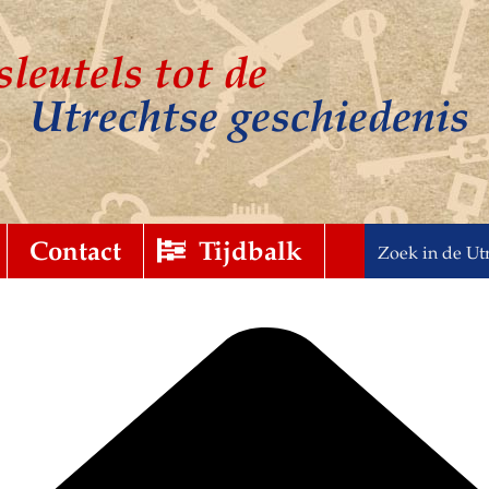
sleutels tot de
Utrechtse geschiedenis
t
gebreid
Contact
Tijdbalk