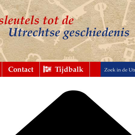
sleutels tot de
Utrechtse geschiedenis
t
gebreid
Contact
Tijdbalk