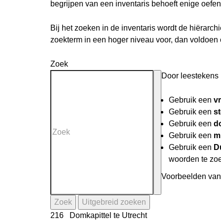
begrijpen van een inventaris behoeft enige oefen
Bij het zoeken in de inventaris wordt de hiërarc
zoekterm in een hoger niveau voor, dan voldoen
Zoek
Door leestekens i
Gebruik een
v
Gebruik een
st
Gebruik een
do
Gebruik een
mi
Gebruik een
D
woorden te zo
Voorbeelden van 
Zoek
Uitgebreid zoeken
216 Domkapittel te Utrecht