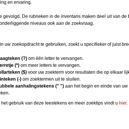
ing en ervaring.
hie gevolgd. De rubrieken in de inventaris maken deel uit van de
 onderliggende niveaus ook aan de zoekvraag.
n uw zoekopdracht te gebruiken, zoekt u specifieker of juist bre
raagteken (?)
om één letter te vervangen.
erretje (*)
om meer letters te vervangen.
llarteken ($)
voor uw zoekterm voor resultaten die op elkaar lij
nteken (-)
om zoektermen uit te sluiten.
ubbele aanhalingstekens (" ")
aan het begin en einde van uw
eken.
het gebruik van deze leestekens en meer zoektips vindt u
hier
.