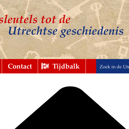
sleutels tot de
Utrechtse geschiedenis
t
gebreid
Contact
Tijdbalk