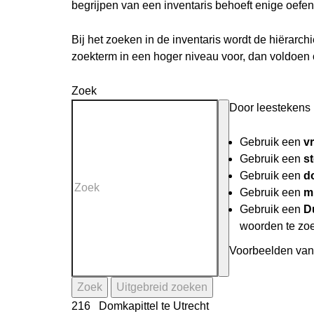
begrijpen van een inventaris behoeft enige oefen
Bij het zoeken in de inventaris wordt de hiërarc
zoekterm in een hoger niveau voor, dan voldoen
Zoek
Door leestekens i
Gebruik een
v
Gebruik een
st
Gebruik een
do
Gebruik een
mi
Gebruik een
D
woorden te zo
Voorbeelden van 
Zoek
Uitgebreid zoeken
216 Domkapittel te Utrecht