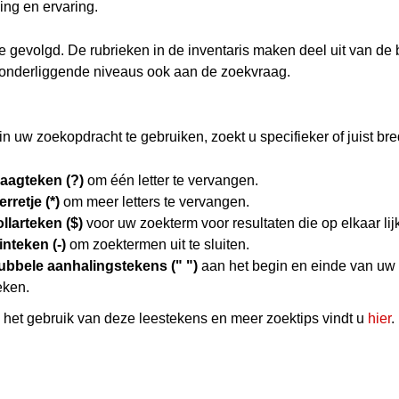
ing en ervaring.
hie gevolgd. De rubrieken in de inventaris maken deel uit van de
 onderliggende niveaus ook aan de zoekvraag.
n uw zoekopdracht te gebruiken, zoekt u specifieker of juist bre
raagteken (?)
om één letter te vervangen.
erretje (*)
om meer letters te vervangen.
llarteken ($)
voor uw zoekterm voor resultaten die op elkaar lij
nteken (-)
om zoektermen uit te sluiten.
ubbele aanhalingstekens (" ")
aan het begin en einde van uw
eken.
het gebruik van deze leestekens en meer zoektips vindt u
hier
.