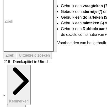
Gebruik een
vraagteken (?
Gebruik een
sterretje (*)
om
Gebruik een
dollarteken ($
Gebruik een
minteken (-)
o
Gebruik een
Dubbele aanh
de exacte combinatie van 
Voorbeelden van het gebruik 
Zoek
Uitgebreid zoeken
216 Domkapittel te Utrecht
Kenmerken