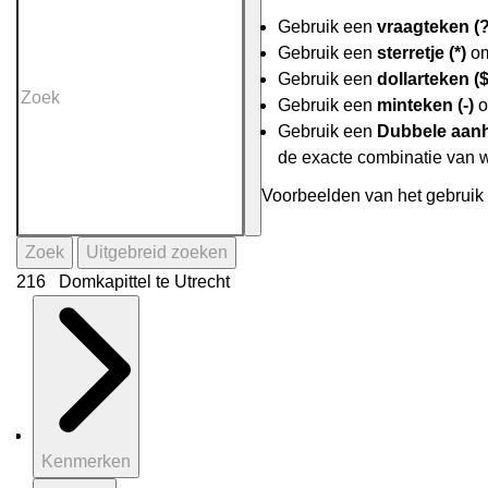
Gebruik een
vraagteken (?
Gebruik een
sterretje (*)
om
Gebruik een
dollarteken ($
Gebruik een
minteken (-)
o
Gebruik een
Dubbele aanh
de exacte combinatie van 
Voorbeelden van het gebruik 
Zoek
Uitgebreid zoeken
216 Domkapittel te Utrecht
Kenmerken