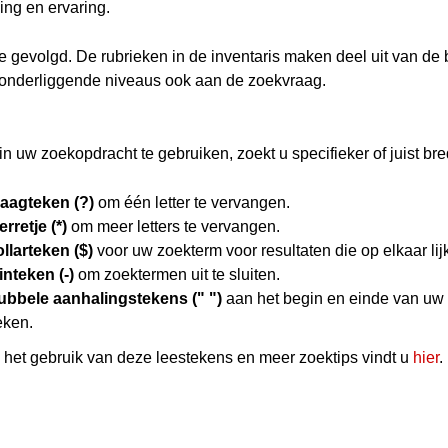
ing en ervaring.
hie gevolgd. De rubrieken in de inventaris maken deel uit van de
 onderliggende niveaus ook aan de zoekvraag.
n uw zoekopdracht te gebruiken, zoekt u specifieker of juist bre
raagteken (?)
om één letter te vervangen.
erretje (*)
om meer letters te vervangen.
llarteken ($)
voor uw zoekterm voor resultaten die op elkaar lij
nteken (-)
om zoektermen uit te sluiten.
ubbele aanhalingstekens (" ")
aan het begin en einde van uw
eken.
het gebruik van deze leestekens en meer zoektips vindt u
hier
.