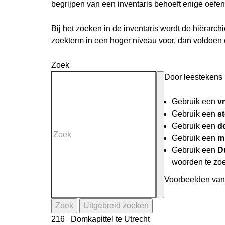
begrijpen van een inventaris behoeft enige oefen
Bij het zoeken in de inventaris wordt de hiërarc
zoekterm in een hoger niveau voor, dan voldoen
Zoek
Door leestekens i
Gebruik een
v
Gebruik een
st
Gebruik een
do
Gebruik een
mi
Gebruik een
D
woorden te zo
Voorbeelden van 
Zoek
Uitgebreid zoeken
216 Domkapittel te Utrecht