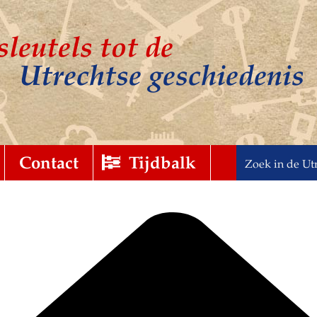
sleutels tot de
Utrechtse geschiedenis
t
gebreid
Contact
Tijdbalk