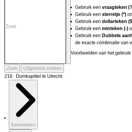
Gebruik een
vraagteken (?
Gebruik een
sterretje (*)
om
Gebruik een
dollarteken ($
Gebruik een
minteken (-)
o
Gebruik een
Dubbele aanh
de exacte combinatie van 
Voorbeelden van het gebruik 
Zoek
Uitgebreid zoeken
216 Domkapittel te Utrecht
Kenmerken