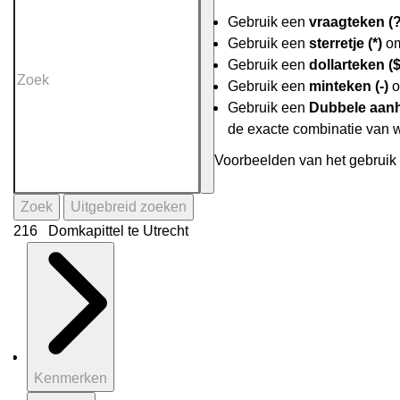
Gebruik een
vraagteken (?
Gebruik een
sterretje (*)
om
Gebruik een
dollarteken ($
Gebruik een
minteken (-)
o
Gebruik een
Dubbele aanh
de exacte combinatie van 
Voorbeelden van het gebruik 
Zoek
Uitgebreid zoeken
216 Domkapittel te Utrecht
Kenmerken