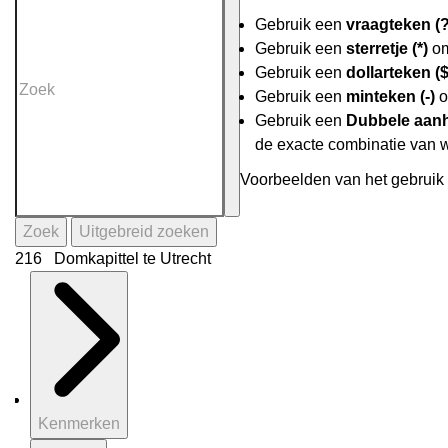
Gebruik een
vraagteken (?
Gebruik een
sterretje (*)
om
Gebruik een
dollarteken ($
Gebruik een
minteken (-)
o
Gebruik een
Dubbele aanh
de exacte combinatie van 
Voorbeelden van het gebruik 
Zoek
Uitgebreid zoeken
216 Domkapittel te Utrecht
Kenmerken