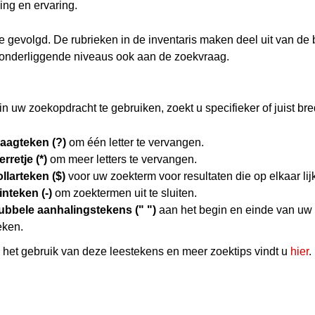
ing en ervaring.
hie gevolgd. De rubrieken in de inventaris maken deel uit van de
 onderliggende niveaus ook aan de zoekvraag.
n uw zoekopdracht te gebruiken, zoekt u specifieker of juist bre
raagteken (?)
om één letter te vervangen.
erretje (*)
om meer letters te vervangen.
llarteken ($)
voor uw zoekterm voor resultaten die op elkaar lij
nteken (-)
om zoektermen uit te sluiten.
ubbele aanhalingstekens (" ")
aan het begin en einde van uw
eken.
het gebruik van deze leestekens en meer zoektips vindt u
hier
.