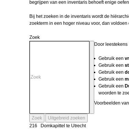
begrijpen van een inventaris behoeft enige oefen
Bij het zoeken in de inventaris wordt de hiërarc
zoekterm in een hoger niveau voor, dan voldoen
Zoek
Door leestekens i
Gebruik een
v
Gebruik een
st
Gebruik een
do
Gebruik een
mi
Gebruik een
D
woorden te zo
Voorbeelden van 
Zoek
Uitgebreid zoeken
216 Domkapittel te Utrecht