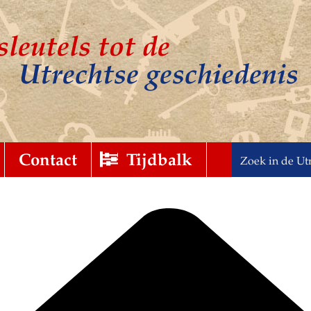
sleutels tot de
Utrechtse geschiedenis
t
gebreid
Contact
Tijdbalk