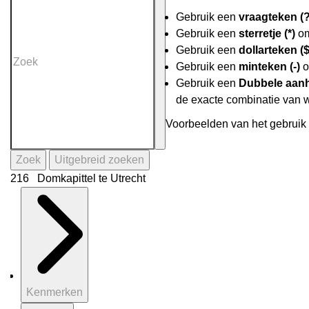
Gebruik een
vraagteken (?
Gebruik een
sterretje (*)
om
Gebruik een
dollarteken ($
Gebruik een
minteken (-)
o
Gebruik een
Dubbele aanh
de exacte combinatie van 
Voorbeelden van het gebruik 
Zoek
Uitgebreid zoeken
216 Domkapittel te Utrecht
Kenmerken