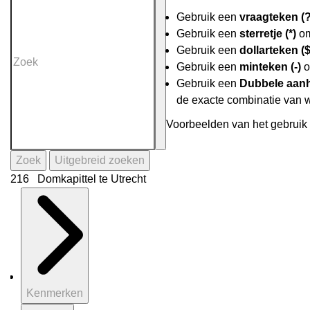
Gebruik een
vraagteken (?
Gebruik een
sterretje (*)
om
Gebruik een
dollarteken ($
Gebruik een
minteken (-)
o
Gebruik een
Dubbele aanh
de exacte combinatie van 
Voorbeelden van het gebruik 
Zoek
Uitgebreid zoeken
216 Domkapittel te Utrecht
Kenmerken