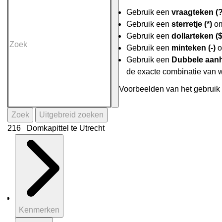
Gebruik een
vraagteken (?
Gebruik een
sterretje (*)
om
Gebruik een
dollarteken ($
Gebruik een
minteken (-)
o
Gebruik een
Dubbele aanh
de exacte combinatie van 
Voorbeelden van het gebruik 
Zoek
Uitgebreid zoeken
216 Domkapittel te Utrecht
Kenmerken