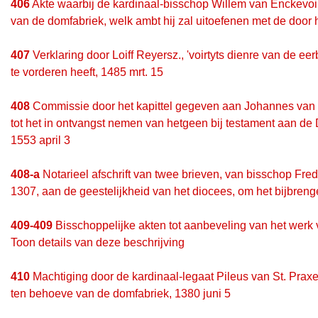
406
Akte waarbij de kardinaal-bisschop Willem van Enckevoirt
van de domfabriek, welk ambt hij zal uitoefenen met de door h
407
Verklaring door Loiff Reyersz., 'voirtyts dienre van de ee
te vorderen heeft, 1485 mrt. 15
408
Commissie door het kapittel gegeven aan Johannes van 
tot het in ontvangst nemen van hetgeen bij testament aan d
1553 april 3
408-a
Notarieel afschrift van twee brieven, van bisschop Fr
1307, aan de geestelijkheid van het diocees, om het bijbren
409-409
Bisschoppelijke akten tot aanbeveling van het wer
Toon details van deze beschrijving
410
Machtiging door de kardinaal-legaat Pileus van St. Praxe
ten behoeve van de domfabriek, 1380 juni 5