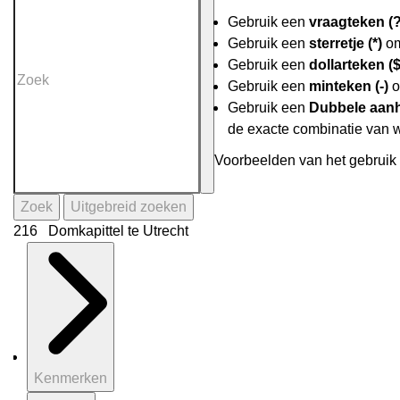
Gebruik een
vraagteken (?
Gebruik een
sterretje (*)
om
Gebruik een
dollarteken ($
Gebruik een
minteken (-)
o
Gebruik een
Dubbele aanh
de exacte combinatie van 
Voorbeelden van het gebruik 
Zoek
Uitgebreid zoeken
216 Domkapittel te Utrecht
Kenmerken