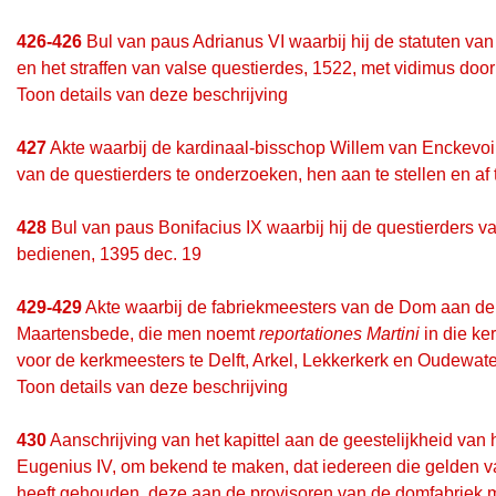
426-426
Bul van paus Adrianus VI waarbij hij de statuten va
en het straffen van valse questierdes, 1522, met vidimus door
Toon details van deze beschrijving
427
Akte waarbij de kardinaal-bisschop Willem van Enckevoir
van de questierders te onderzoeken, hen aan te stellen en af t
428
Bul van paus Bonifacius IX waarbij hij de questierders v
bedienen, 1395 dec. 19
429-429
Akte waarbij de fabriekmeesters van de Dom aan de 
Maartensbede, die men noemt
reportationes Martini
in die ke
voor de kerkmeesters te Delft, Arkel, Lekkerkerk en Oudewate
Toon details van deze beschrijving
430
Aanschrijving van het kapittel aan de geestelijkheid van
Eugenius IV, om bekend te maken, dat iedereen die gelden 
heeft gehouden, deze aan de provisoren van de domfabriek m