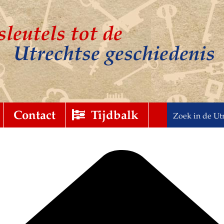
sleutels tot de
Utrechtse geschiedenis
t
gebreid
Contact
Tijdbalk