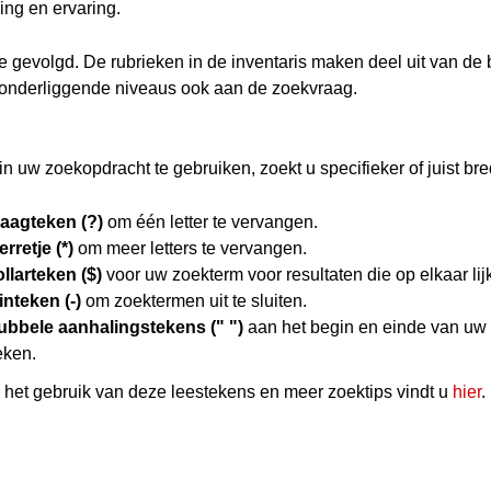
ing en ervaring.
hie gevolgd. De rubrieken in de inventaris maken deel uit van de
 onderliggende niveaus ook aan de zoekvraag.
n uw zoekopdracht te gebruiken, zoekt u specifieker of juist bre
raagteken (?)
om één letter te vervangen.
erretje (*)
om meer letters te vervangen.
llarteken ($)
voor uw zoekterm voor resultaten die op elkaar lij
nteken (-)
om zoektermen uit te sluiten.
ubbele aanhalingstekens (" ")
aan het begin en einde van uw
eken.
het gebruik van deze leestekens en meer zoektips vindt u
hier
.