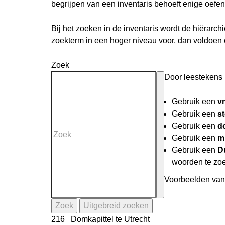
begrijpen van een inventaris behoeft enige oefen
Bij het zoeken in de inventaris wordt de hiërarc
zoekterm in een hoger niveau voor, dan voldoen
Zoek
Door leestekens i
Gebruik een
v
Gebruik een
st
Gebruik een
do
Gebruik een
mi
Gebruik een
D
woorden te zo
Voorbeelden van 
Zoek
Uitgebreid zoeken
216 Domkapittel te Utrecht