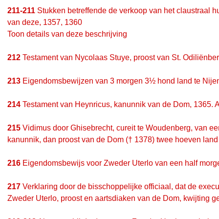
211-211
Stukken betreffende de verkoop van het claustraal 
van deze, 1357, 1360
Toon details van deze beschrijving
212
Testament van Nycolaas Stuye, proost van St. Odiliënber
213
Eigendomsbewijzen van 3 morgen 3½ hond land te Nijen
214
Testament van Heynricus, kanunnik van de Dom, 1365. Af
215
Vidimus door Ghisebrecht, cureit te Woudenberg, van e
kanunnik, dan proost van de Dom († 1378) twee hoeven land i
216
Eigendomsbewijs voor Zweder Uterlo van een half morgen
217
Verklaring door de bisschoppelijke officiaal, dat de exec
Zweder Uterlo, proost en aartsdiaken van de Dom, kwijting 