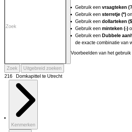
Gebruik een
vraagteken (?
Gebruik een
sterretje (*)
om
Gebruik een
dollarteken ($
Gebruik een
minteken (-)
o
Gebruik een
Dubbele aanh
de exacte combinatie van 
Voorbeelden van het gebruik 
Zoek
Uitgebreid zoeken
216 Domkapittel te Utrecht
Kenmerken